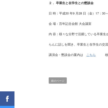
２． 卒業生と在学生との懇談会
日 時：平成30 年9 月28 日（金）17：30
会 場：百年記念会館 大会議室
内 容：様々な分野で活躍している卒業生
らんに話しを聞き、卒業生と在学生の交
講演会・懇談会の案内は
こちら
校友会
前のページ