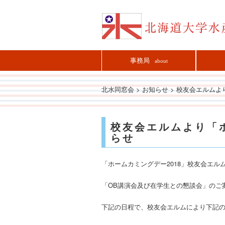
事務局
about
北水同窓会
>
お知らせ
>
校友会エルムよ
校友会エルムより「ホ
らせ
「ホームカミングデー2018」校友会エル
「OB講演会及び在学生との懇談会」のご
下記の日程で、校友会エルムにより下記