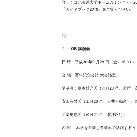
詳しくは北海道大学ホームカミングデー20
「ガイドブック2018」をご覧ください。
記
１． OB 講演会
日 時：平成30 年9 月28 日（金）16:30～
会 場：百年記念会館 大会議室
講演者：森本雄介氏（法Ｈ20 卒、道庁）
安田有希氏（工Ｈ26 卒、三井不動産）、
千葉史也氏（経Ｈ21 卒、北洋銀行）
内 容： 本学を卒業し各業界で活躍する