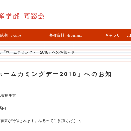
親潮
各種資料
ギャラリー
oyashio
documents
gal
り「ホームカミングデー2018」へのお知らせ
ームカミングデー2018」へのお知
ム実施事業
案内
の事業が開催されます。ふるってご参加ください。